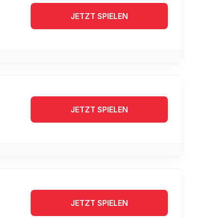
JETZT SPIELEN
JETZT SPIELEN
JETZT SPIELEN