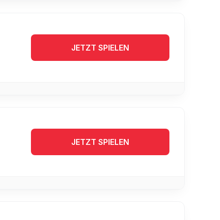
JETZT SPIELEN
JETZT SPIELEN