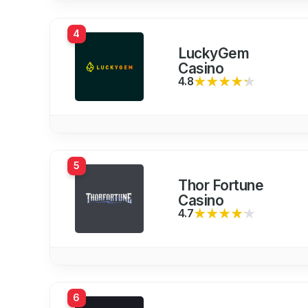
4
LuckyGem
Casino
★★★★★
★★★★★
4.8
5
Thor Fortune
Casino
★★★★★
★★★★★
4.7
6