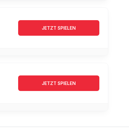
JETZT SPIELEN
JETZT SPIELEN