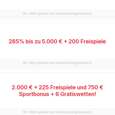
18+. Bitte spielen Sie verantwortungsbewusst.
285% bis zu 5.000 € + 200 Freispiele
18+. Bitte spielen Sie verantwortungsbewusst.
2.000 € + 225 Freispiele und 750 €
Sportbonus + 6 Gratiswetten!
18+. Bitte spielen Sie verantwortungsbewusst.