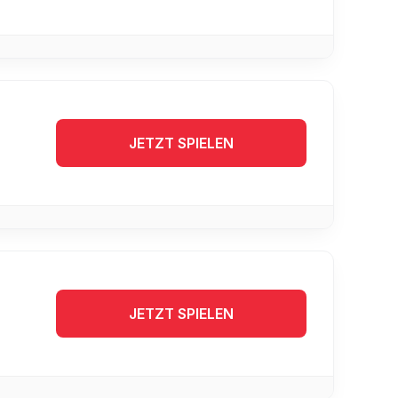
JETZT SPIELEN
JETZT SPIELEN