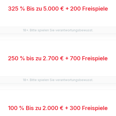
325 % Bis zu 5.000 € + 200 Freispiele
18+. Bitte spielen Sie verantwortungsbewusst.
250 % bis zu 2.700 € + 700 Freispiele
18+. Bitte spielen Sie verantwortungsbewusst.
100 % Bis zu 2.000 € + 300 Freispiele