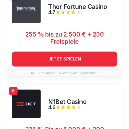
Thor Fortune Casino
4.7
★★★★★
★★★★★
255 % bis zu 2.500 € + 250
Freispiele
JETZT SPIELEN
18+. Bitte spielen Sie verantwortungsbewusst.
6
N1Bet Casino
4.6
★★★★★
★★★★★