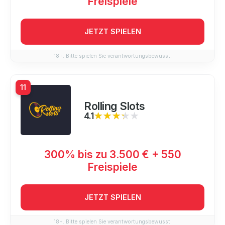
Freispiele
JETZT SPIELEN
18+. Bitte spielen Sie verantwortungsbewusst.
11
Rolling Slots
4.1
★★★★★
★★★★★
300% bis zu 3.500 € + 550
Freispiele
JETZT SPIELEN
18+. Bitte spielen Sie verantwortungsbewusst.