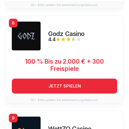
18+. Bitte spielen Sie verantwortungsbewusst.
8
Godz Casino
4.4
★★★★★
★★★★★
100 % Bis zu 2.000 € + 300
Freispiele
JETZT SPIELEN
18+. Bitte spielen Sie verantwortungsbewusst.
9
WettZO Casino