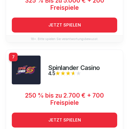
325 % Bis zu 5.000 € + 200
Freispiele
JETZT SPIELEN
18+. Bitte spielen Sie verantwortungsbewusst.
7
Spinlander Casino
4.5
★★★★★
★★★★★
250 % bis zu 2.700 € + 700
Freispiele
JETZT SPIELEN