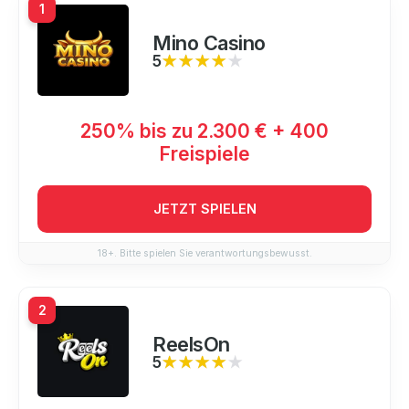
1
Mino Casino
5
★★★★★
★★★★★
250% bis zu 2.300 € + 400
Freispiele
JETZT SPIELEN
18+. Bitte spielen Sie verantwortungsbewusst.
2
ReelsOn
5
★★★★★
★★★★★