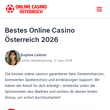
Skip
to
Main
content
Men
Bestes Online Casino
Österreich 2026
Sophie Leitner
Letzte Aktualisierung: 17 Juni 2026
Die besten online casinos garantieren faire Gewinnchancen,
lizensierten Spielerschutz und erstklassigen Support. Wir
haben die Arbeit für dich erledigt – entdecke unten die
Spitzenreiter des Marktes und sichere dir deinen fetten
Bonus, um sofort durchzustarten!