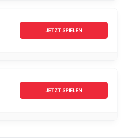
JETZT SPIELEN
JETZT SPIELEN