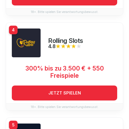
18+. Bitte spielen Sie verantwortungsbewusst.
4
Rolling Slots
4.8
★★★★★
★★★★★
300% bis zu 3.500 € + 550
Freispiele
JETZT SPIELEN
18+. Bitte spielen Sie verantwortungsbewusst.
5