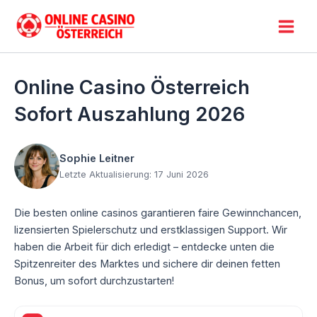
Skip
to
Main
content
Men
Online Casino Österreich
Sofort Auszahlung 2026
Sophie Leitner
Letzte Aktualisierung: 17 Juni 2026
Die besten online casinos garantieren faire Gewinnchancen,
lizensierten Spielerschutz und erstklassigen Support. Wir
haben die Arbeit für dich erledigt – entdecke unten die
Spitzenreiter des Marktes und sichere dir deinen fetten
Bonus, um sofort durchzustarten!