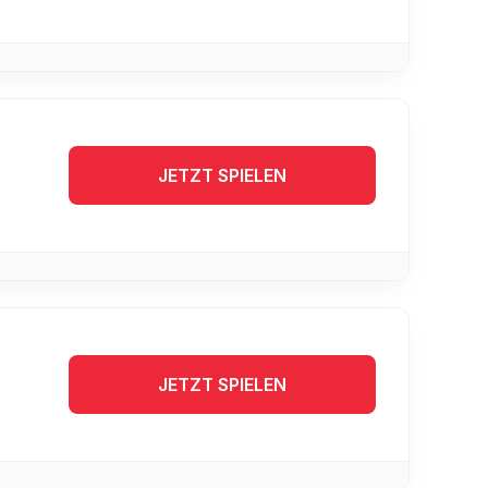
JETZT SPIELEN
JETZT SPIELEN