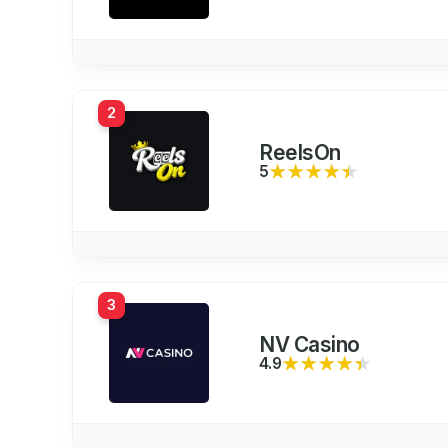
2
ReelsOn
★★★★★
★★★★★
5
3
NV Casino
★★★★★
★★★★★
4.9