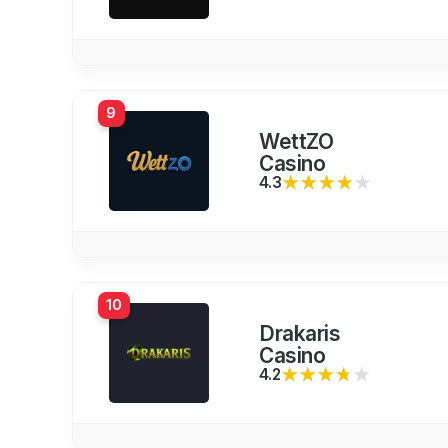
9
WettZO
Casino
★★★★★
★★★★★
4.3
10
Drakaris
Casino
★★★★★
★★★★★
4.2