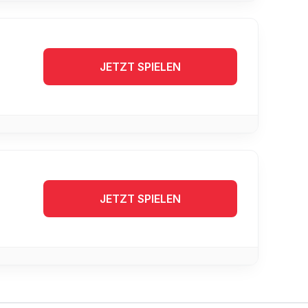
JETZT SPIELEN
JETZT SPIELEN