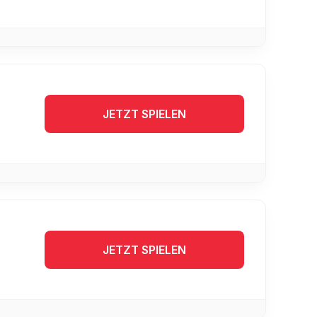
JETZT SPIELEN
JETZT SPIELEN