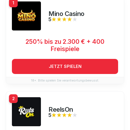
1
Mino Casino
5
★★★★★
★★★★★
250% bis zu 2.300 € + 400
Freispiele
JETZT SPIELEN
18+. Bitte spielen Sie verantwortungsbewusst.
2
ReelsOn
5
★★★★★
★★★★★