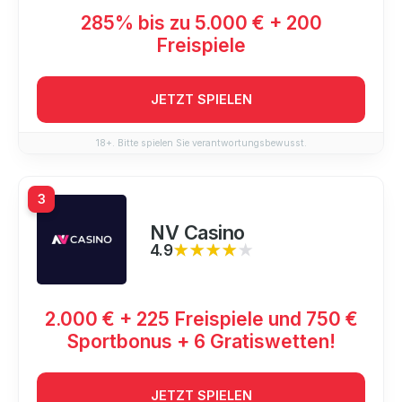
285% bis zu 5.000 € + 200
Freispiele
JETZT SPIELEN
18+. Bitte spielen Sie verantwortungsbewusst.
3
NV Casino
4.9
★★★★★
★★★★★
2.000 € + 225 Freispiele und 750 €
Sportbonus + 6 Gratiswetten!
JETZT SPIELEN