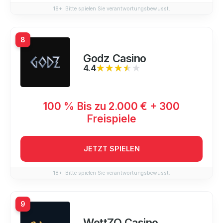
18+. Bitte spielen Sie verantwortungsbewusst.
8
Godz Casino
4.4
★★★★★
★★★★★
100 % Bis zu 2.000 € + 300
Freispiele
JETZT SPIELEN
18+. Bitte spielen Sie verantwortungsbewusst.
9
WettZO Casino