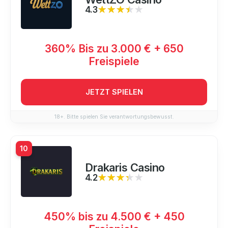
4.3
★★★★★
★★★★★
360% Bis zu 3.000 € + 650
Freispiele
JETZT SPIELEN
18+. Bitte spielen Sie verantwortungsbewusst.
10
Drakaris Casino
4.2
★★★★★
★★★★★
450% bis zu 4.500 € + 450