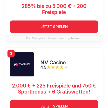
285% bis zu 5.000 € + 200
Freispiele
JETZT SPIELEN
18+. Bitte spielen Sie verantwortungsbewusst.
3
NV Casino
4.9
★★★★★
★★★★★
2.000 € + 225 Freispiele und 750 €
Sportbonus + 6 Gratiswetten!
JETZT SPIELEN