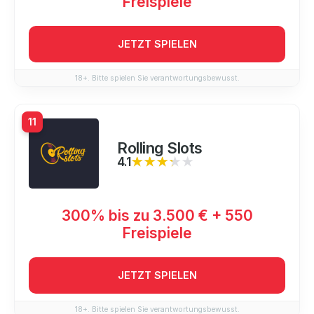
Freispiele
JETZT SPIELEN
18+. Bitte spielen Sie verantwortungsbewusst.
11
Rolling Slots
4.1
★★★★★
★★★★★
300% bis zu 3.500 € + 550
Freispiele
JETZT SPIELEN
18+. Bitte spielen Sie verantwortungsbewusst.