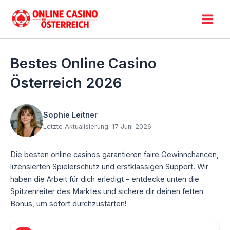
Skip
to
Main
content
Men
Bestes Online Casino
Österreich 2026
Sophie Leitner
Letzte Aktualisierung: 17 Juni 2026
Die besten online casinos garantieren faire Gewinnchancen,
lizensierten Spielerschutz und erstklassigen Support. Wir
haben die Arbeit für dich erledigt – entdecke unten die
Spitzenreiter des Marktes und sichere dir deinen fetten
Bonus, um sofort durchzustarten!