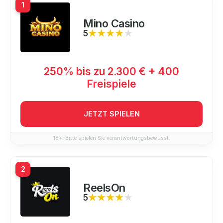
1
Mino Casino
5
★★★★★
★★★★★
250% bis zu 2.300 € + 400
Freispiele
JETZT SPIELEN
18+. Bitte spielen Sie verantwortungsbewusst.
2
ReelsOn
5
★★★★★
★★★★★