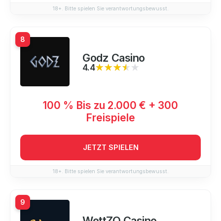
18+. Bitte spielen Sie verantwortungsbewusst.
8
Godz Casino
4.4
★★★★★
★★★★★
100 % Bis zu 2.000 € + 300
Freispiele
JETZT SPIELEN
18+. Bitte spielen Sie verantwortungsbewusst.
9
WettZO Casino