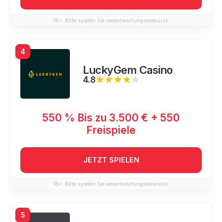
18+. Bitte spielen Sie verantwortungsbewusst.
4
LuckyGem Casino
4.8
★★★★★
★★★★★
550 % Bis zu 3.500 € + 550
Freispiele
JETZT SPIELEN
18+. Bitte spielen Sie verantwortungsbewusst.
5