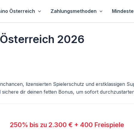
sino Österreich
Zahlungsmethoden
Mindeste
 Österreich 2026
nchancen, lizensierten Spielerschutz und erstklassigen Supp
 sichere dir deinen fetten Bonus, um sofort durchzustarten
250% bis zu 2.300 € + 400 Freispiele