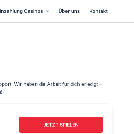
inzahlung Casinos
Über uns
Kontakt
ort. Wir haben die Arbeit für dich erledigt –
!
JETZT SPIELEN