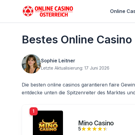
Skip
Online Ca
to
content
Bestes Online Casino
Sophie Leitner
Letzte Aktualisierung: 17 Juni 2026
Die besten online casinos garantieren faire Gewin
entdecke unten die Spitzenreiter des Marktes und
1
Mino Casino
★★★★★
★★★★★
5