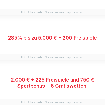
18+. Bitte spielen Sie verantwortungsbewusst.
285% bis zu 5.000 € + 200 Freispiele
18+. Bitte spielen Sie verantwortungsbewusst.
2.000 € + 225 Freispiele und 750 €
Sportbonus + 6 Gratiswetten!
18+. Bitte spielen Sie verantwortungsbewusst.