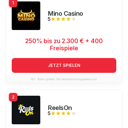
1
Mino Casino
5
★★★★★
★★★★★
250% bis zu 2.300 € + 400
Freispiele
JETZT SPIELEN
18+. Bitte spielen Sie verantwortungsbewusst.
2
ReelsOn
5
★★★★★
★★★★★