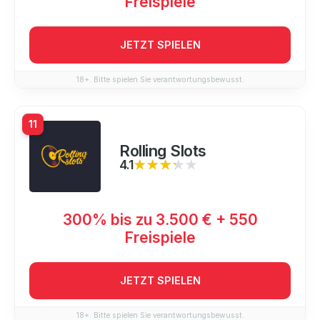
Freispiele
JETZT SPIELEN
18+. Bitte spielen Sie verantwortungsbewusst.
11
Rolling Slots
4.1
★★★★★
★★★★★
300% bis zu 3.500 € + 550
Freispiele
JETZT SPIELEN
18+. Bitte spielen Sie verantwortungsbewusst.