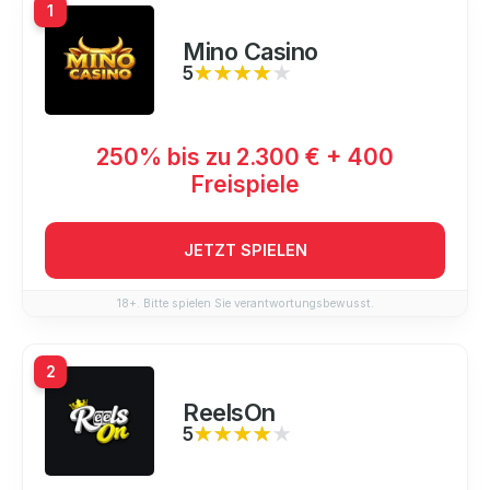
1
Mino Casino
5
★★★★★
★★★★★
250% bis zu 2.300 € + 400
Freispiele
JETZT SPIELEN
18+. Bitte spielen Sie verantwortungsbewusst.
2
ReelsOn
5
★★★★★
★★★★★