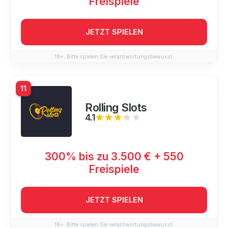
Freispiele
JETZT SPIELEN
18+. Bitte spielen Sie verantwortungsbewusst.
11
Rolling Slots
4.1
★★★★★
★★★★★
300% bis zu 3.500 € + 550
Freispiele
JETZT SPIELEN
18+. Bitte spielen Sie verantwortungsbewusst.