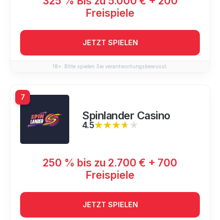
325 % Bis zu 5.000 € + 200
Freispiele
JETZT SPIELEN
18+. Bitte spielen Sie verantwortungsbewusst.
7
Spinlander Casino
4.5
★★★★★
★★★★★
250 % bis zu 2.700 € + 700
Freispiele
JETZT SPIELEN