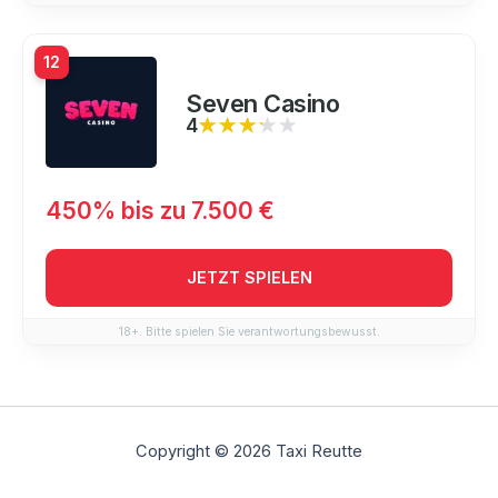
12
Seven Casino
4
★★★★★
★★★★★
450% bis zu 7.500 €
JETZT SPIELEN
18+. Bitte spielen Sie verantwortungsbewusst.
Copyright © 2026 Taxi Reutte