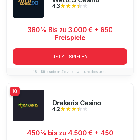
4.3
★★★★★
★★★★★
360% Bis zu 3.000 € + 650
Freispiele
JETZT SPIELEN
18+. Bitte spielen Sie verantwortungsbewusst.
10
Drakaris Casino
4.2
★★★★★
★★★★★
450% bis zu 4.500 € + 450