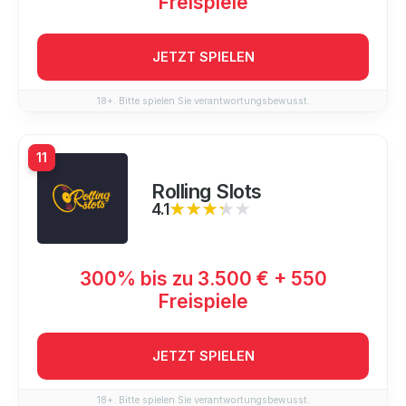
Freispiele
JETZT SPIELEN
18+. Bitte spielen Sie verantwortungsbewusst.
11
Rolling Slots
4.1
★★★★★
★★★★★
300% bis zu 3.500 € + 550
Freispiele
JETZT SPIELEN
18+. Bitte spielen Sie verantwortungsbewusst.