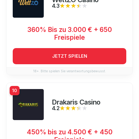
4.3
★★★★★
★★★★★
360% Bis zu 3.000 € + 650
Freispiele
JETZT SPIELEN
18+. Bitte spielen Sie verantwortungsbewusst.
10
Drakaris Casino
4.2
★★★★★
★★★★★
450% bis zu 4.500 € + 450