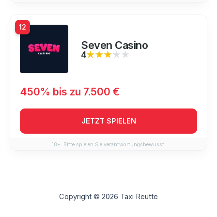
12
Seven Casino
4
★★★★★
★★★★★
450% bis zu 7.500 €
JETZT SPIELEN
18+. Bitte spielen Sie verantwortungsbewusst.
Copyright © 2026 Taxi Reutte