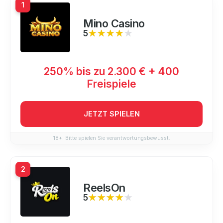
1
Mino Casino
5
★★★★★
★★★★★
250% bis zu 2.300 € + 400
Freispiele
JETZT SPIELEN
18+. Bitte spielen Sie verantwortungsbewusst.
2
ReelsOn
5
★★★★★
★★★★★