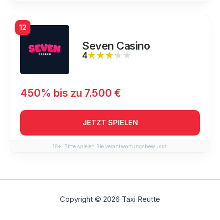
12
Seven Casino
4
★★★★★
★★★★★
450% bis zu 7.500 €
JETZT SPIELEN
18+. Bitte spielen Sie verantwortungsbewusst.
Copyright © 2026 Taxi Reutte