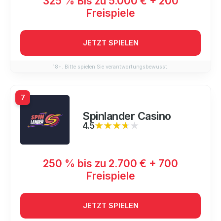
325 % Bis zu 5.000 € + 200
Freispiele
JETZT SPIELEN
18+. Bitte spielen Sie verantwortungsbewusst.
7
Spinlander Casino
4.5
★★★★★
★★★★★
250 % bis zu 2.700 € + 700
Freispiele
JETZT SPIELEN