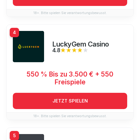
18+. Bitte spielen Sie verantwortungsbewusst.
4
LuckyGem Casino
4.8
★★★★★
★★★★★
550 % Bis zu 3.500 € + 550
Freispiele
JETZT SPIELEN
18+. Bitte spielen Sie verantwortungsbewusst.
5