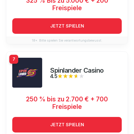
325 % Bis zu 5.000 € + 200
Freispiele
JETZT SPIELEN
18+. Bitte spielen Sie verantwortungsbewusst.
7
Spinlander Casino
4.5
★★★★★
★★★★★
250 % bis zu 2.700 € + 700
Freispiele
JETZT SPIELEN