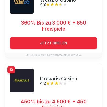
4.3
★★★★★
★★★★★
360% Bis zu 3.000 € + 650
Freispiele
JETZT SPIELEN
18+. Bitte spielen Sie verantwortungsbewusst.
10
Drakaris Casino
4.2
★★★★★
★★★★★
450% bis zu 4.500 € + 450