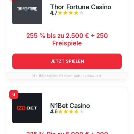
Thor Fortune Casino
4.7
★★★★★
★★★★★
255 % bis zu 2.500 € + 250
Freispiele
JETZT SPIELEN
18+. Bitte spielen Sie verantwortungsbewusst.
6
N1Bet Casino
4.6
★★★★★
★★★★★