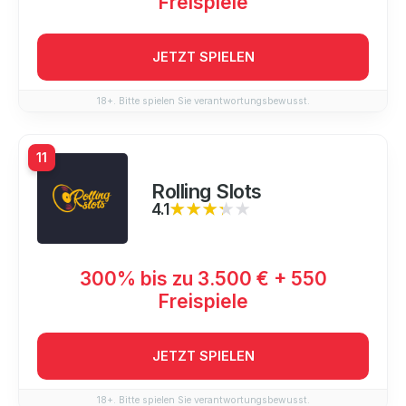
Freispiele
JETZT SPIELEN
18+. Bitte spielen Sie verantwortungsbewusst.
11
Rolling Slots
4.1
★★★★★
★★★★★
300% bis zu 3.500 € + 550
Freispiele
JETZT SPIELEN
18+. Bitte spielen Sie verantwortungsbewusst.