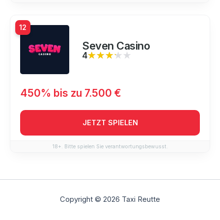
12
Seven Casino
4
★★★★★
★★★★★
450% bis zu 7.500 €
JETZT SPIELEN
18+. Bitte spielen Sie verantwortungsbewusst.
Copyright © 2026 Taxi Reutte