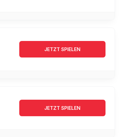
JETZT SPIELEN
JETZT SPIELEN