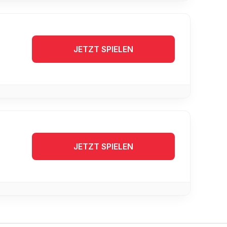
JETZT SPIELEN
JETZT SPIELEN