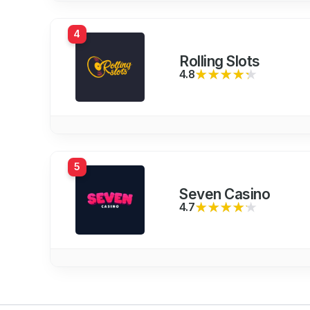
4
Rolling Slots
★★★★★
★★★★★
4.8
5
Seven Casino
★★★★★
★★★★★
4.7