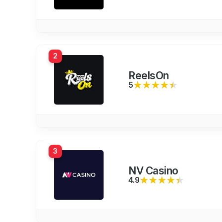
2
ReelsOn
★★★★★
★★★★★
5
3
NV Casino
★★★★★
★★★★★
4.9