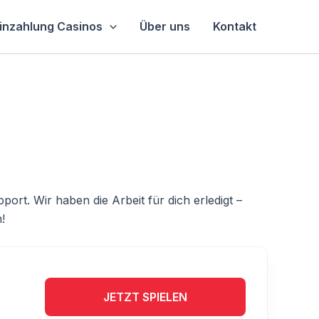
inzahlung Casinos
Über uns
Kontakt
ort. Wir haben die Arbeit für dich erledigt –
!
JETZT SPIELEN