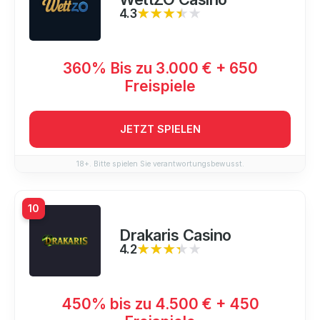
4.3
★★★★★
★★★★★
360% Bis zu 3.000 € + 650
Freispiele
JETZT SPIELEN
18+. Bitte spielen Sie verantwortungsbewusst.
10
Drakaris Casino
4.2
★★★★★
★★★★★
450% bis zu 4.500 € + 450