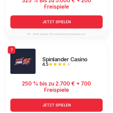
325 % Bis zu 5.000 € + 200
Freispiele
JETZT SPIELEN
18+. Bitte spielen Sie verantwortungsbewusst.
7
Spinlander Casino
4.5
★★★★★
★★★★★
250 % bis zu 2.700 € + 700
Freispiele
JETZT SPIELEN