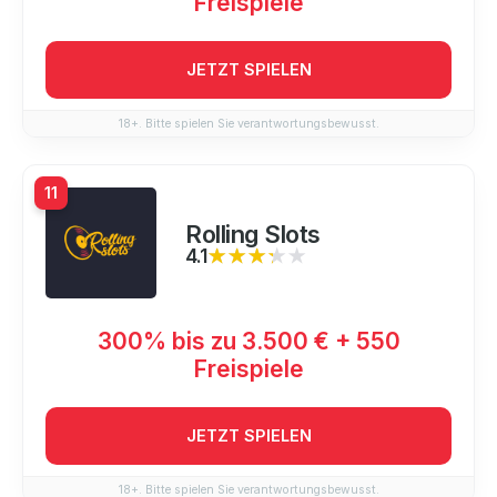
Freispiele
JETZT SPIELEN
18+. Bitte spielen Sie verantwortungsbewusst.
11
Rolling Slots
4.1
★★★★★
★★★★★
300% bis zu 3.500 € + 550
Freispiele
JETZT SPIELEN
18+. Bitte spielen Sie verantwortungsbewusst.