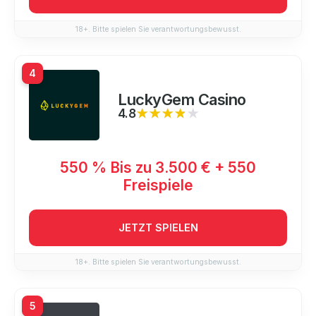
18+. Bitte spielen Sie verantwortungsbewusst.
4
LuckyGem Casino
4.8
★★★★★
★★★★★
550 % Bis zu 3.500 € + 550
Freispiele
JETZT SPIELEN
18+. Bitte spielen Sie verantwortungsbewusst.
5