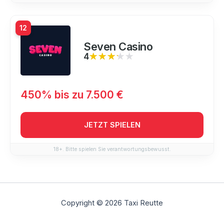
12
Seven Casino
4
★★★★★
★★★★★
450% bis zu 7.500 €
JETZT SPIELEN
18+. Bitte spielen Sie verantwortungsbewusst.
Copyright © 2026 Taxi Reutte