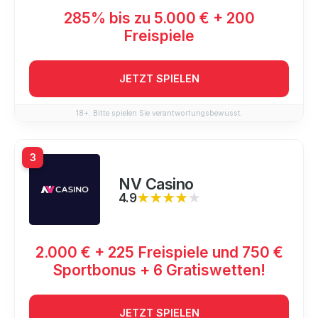
285% bis zu 5.000 € + 200
Freispiele
JETZT SPIELEN
18+. Bitte spielen Sie verantwortungsbewusst.
3
NV Casino
4.9
★★★★★
★★★★★
2.000 € + 225 Freispiele und 750 €
Sportbonus + 6 Gratiswetten!
JETZT SPIELEN