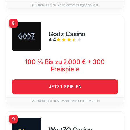
18+. Bitte spielen Sie verantwortungsbewusst.
8
Godz Casino
4.4
★★★★★
★★★★★
100 % Bis zu 2.000 € + 300
Freispiele
JETZT SPIELEN
18+. Bitte spielen Sie verantwortungsbewusst.
9
WettZO Casino