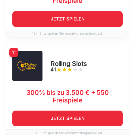
Freispiele
JETZT SPIELEN
18+. Bitte spielen Sie verantwortungsbewusst.
11
Rolling Slots
4.1
★★★★★
★★★★★
300% bis zu 3.500 € + 550
Freispiele
JETZT SPIELEN
18+. Bitte spielen Sie verantwortungsbewusst.