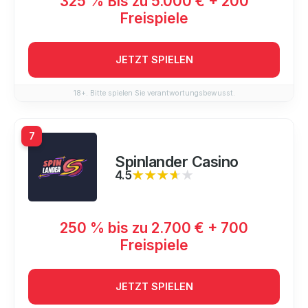
325 % Bis zu 5.000 € + 200
Freispiele
JETZT SPIELEN
18+. Bitte spielen Sie verantwortungsbewusst.
7
Spinlander Casino
4.5
★★★★★
★★★★★
250 % bis zu 2.700 € + 700
Freispiele
JETZT SPIELEN