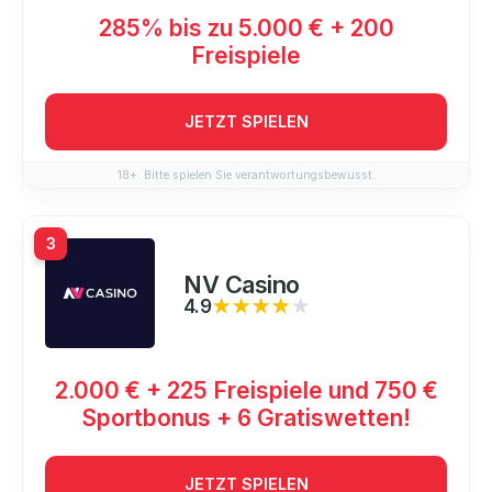
285% bis zu 5.000 € + 200
Freispiele
JETZT SPIELEN
18+. Bitte spielen Sie verantwortungsbewusst.
3
NV Casino
4.9
★★★★★
★★★★★
2.000 € + 225 Freispiele und 750 €
Sportbonus + 6 Gratiswetten!
JETZT SPIELEN