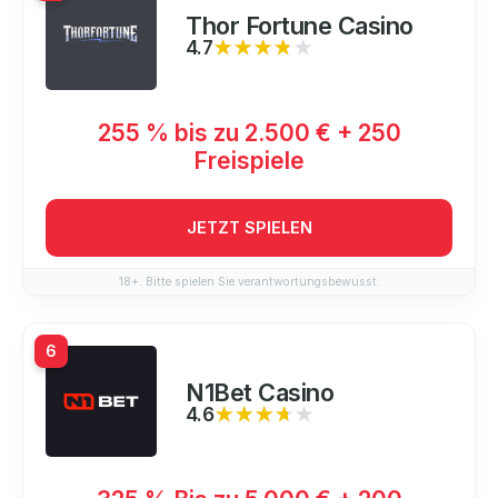
Thor Fortune Casino
4.7
★★★★★
★★★★★
255 % bis zu 2.500 € + 250
Freispiele
JETZT SPIELEN
18+. Bitte spielen Sie verantwortungsbewusst.
6
N1Bet Casino
4.6
★★★★★
★★★★★