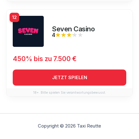
12
Seven Casino
4
★★★★★
★★★★★
450% bis zu 7.500 €
JETZT SPIELEN
18+. Bitte spielen Sie verantwortungsbewusst.
Copyright © 2026 Taxi Reutte