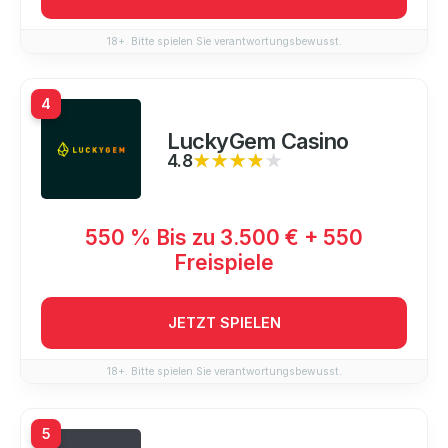
18+. Bitte spielen Sie verantwortungsbewusst.
4
LuckyGem Casino
4.8
★★★★★
★★★★★
550 % Bis zu 3.500 € + 550
Freispiele
JETZT SPIELEN
18+. Bitte spielen Sie verantwortungsbewusst.
5