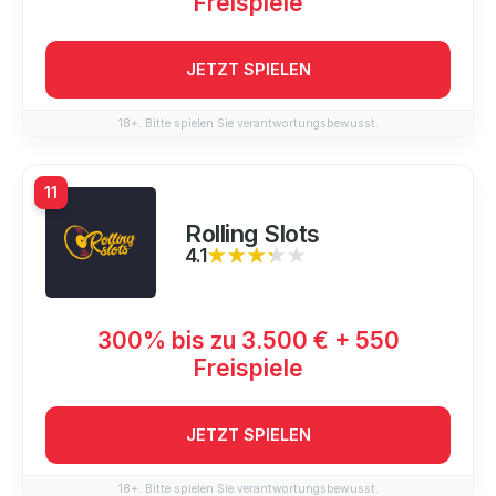
Freispiele
JETZT SPIELEN
18+. Bitte spielen Sie verantwortungsbewusst.
11
Rolling Slots
4.1
★★★★★
★★★★★
300% bis zu 3.500 € + 550
Freispiele
JETZT SPIELEN
18+. Bitte spielen Sie verantwortungsbewusst.