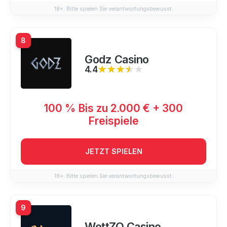
18+. Bitte spielen Sie verantwortungsbewusst.
8
Godz Casino
4.4
★★★★★
★★★★★
100 % Bis zu 2.000 € + 300
Freispiele
JETZT SPIELEN
18+. Bitte spielen Sie verantwortungsbewusst.
9
WettZO Casino