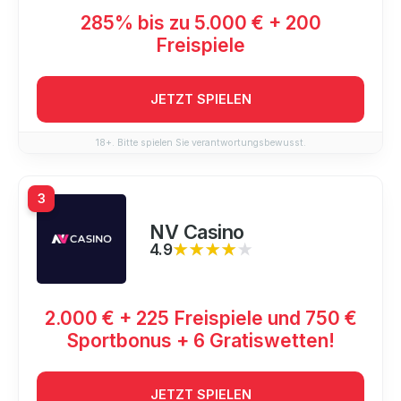
285% bis zu 5.000 € + 200
Freispiele
JETZT SPIELEN
18+. Bitte spielen Sie verantwortungsbewusst.
3
NV Casino
4.9
★★★★★
★★★★★
2.000 € + 225 Freispiele und 750 €
Sportbonus + 6 Gratiswetten!
JETZT SPIELEN