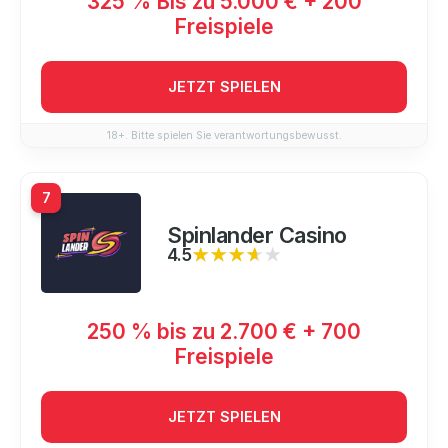
325 % Bis zu 5.000 € + 200
Freispiele
JETZT SPIELEN
18+. Bitte spielen Sie verantwortungsbewusst.
7
Spinlander Casino
4.5
★★★★★
★★★★★
250 % bis zu 2.700 € + 700
Freispiele
JETZT SPIELEN