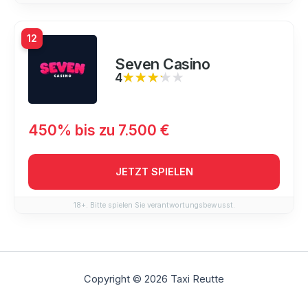
12
Seven Casino
4
★★★★★
★★★★★
450% bis zu 7.500 €
JETZT SPIELEN
18+. Bitte spielen Sie verantwortungsbewusst.
Copyright © 2026 Taxi Reutte