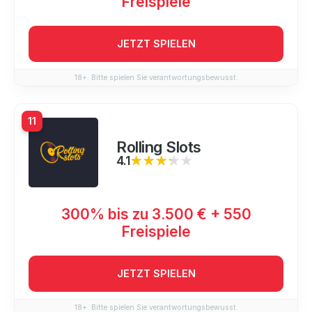
Freispiele
JETZT SPIELEN
18+. Bitte spielen Sie verantwortungsbewusst.
11
Rolling Slots
4.1
★★★★★
★★★★★
300% bis zu 3.500 € + 550
Freispiele
JETZT SPIELEN
18+. Bitte spielen Sie verantwortungsbewusst.