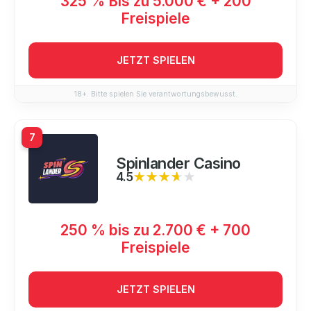
325 % Bis zu 5.000 € + 200
Freispiele
JETZT SPIELEN
18+. Bitte spielen Sie verantwortungsbewusst.
7
Spinlander Casino
4.5
★★★★★
★★★★★
250 % bis zu 2.700 € + 700
Freispiele
JETZT SPIELEN