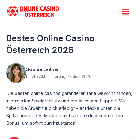
Skip
to
Main
content
Men
Bestes Online Casino
Österreich 2026
Sophie Leitner
Letzte Aktualisierung: 17 Juni 2026
Die besten online casinos garantieren faire Gewinnchancen,
lizensierten Spielerschutz und erstklassigen Support. Wir
haben die Arbeit für dich erledigt – entdecke unten die
Spitzenreiter des Marktes und sichere dir deinen fetten
Bonus, um sofort durchzustarten!